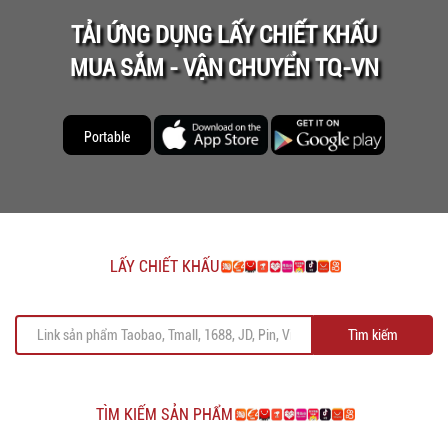
TẢI ỨNG DỤNG LẤY CHIẾT KHẤU
MUA SẮM - VẬN CHUYỂN TQ-VN
Portable
LẤY CHIẾT KHẤU
Tìm kiếm
TÌM KIẾM SẢN PHẨM