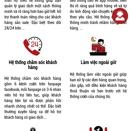
toán hộ theo hệ thống giúp bạn
đều thông báo về app mobile, hiển
quản lý giao dịch một cách thông
thị rõ ràng quá trình hàng về và tự
minh và rõ ràng hơn bao giờ hết. hỗ
do linh động vận chuyển kiện hàng
trợ thanh toán riêng cho các khách
theo yêu cầu. Hệ thống chặt chẽ,
hàng săn sale. Đặc biệt theo dõi
thông minh tránh nhầm hàng, mất
24/24 trên ...
hàng. ...
Hệ thống chăm sóc khách
Làm việc ngoài giờ
hàng
Hệ thống làm việc ngoài giờ giúp
Hệ thống chăm sóc khách hàng
bạn xử lý các đơn hàng quan trọng,
gồm 6 kênh cskh trên fanpage
cần gấp, với điều kiện khách hàng
facebook, mỗi fanpage có 3-6 nhân
thoả thuận và hẹn trước với hệ
viên hỗ trợ liên tục, giúp khách
thống cskh của chúng tôi.
hàng tiện lợi và được phản hồi
nhanh chóng nhất có thể. Đặc biệt
thường xuyên tăng ca để hỗ trợ
khách hàng có giao dịch ...